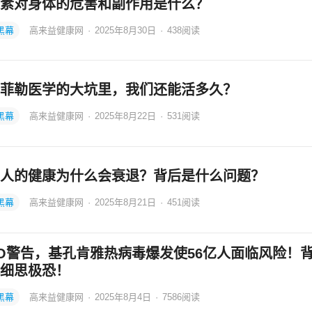
素对身体的危害和副作用是什么？
黑幕
高来益健康网
·
2025年8月30日
·
438
阅读
菲勒医学的大坑里，我们还能活多久？
黑幕
高来益健康网
·
2025年8月22日
·
531
阅读
人的健康为什么会衰退？背后是什么问题？
黑幕
高来益健康网
·
2025年8月21日
·
451
阅读
O警告，基孔肯雅热病毒爆发使56亿人面临风险！
细思极恐！
黑幕
高来益健康网
·
2025年8月4日
·
7586
阅读