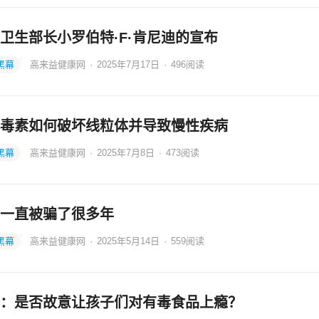
卫生部长小罗伯特·F·肯尼迪的宣布
黑幕
高来益健康网
·
2025年7月17日
·
496
阅读
毒素如何破坏线粒体并导致慢性疾病
黑幕
高来益健康网
·
2025年7月8日
·
473
阅读
一直被骗了很多年
黑幕
高来益健康网
·
2025年5月14日
·
559
阅读
：是否故意让孩子们对有毒食品上瘾？