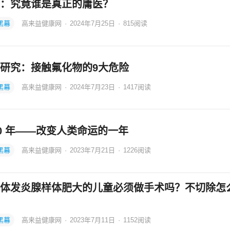
：究竟谁是真正的庸医？
黑幕
高来益健康网
·
2024年7月25日
·
815
阅读
研究：接触氟化物的9大危险
黑幕
高来益健康网
·
2024年7月23日
·
1417
阅读
10 年——改变人类命运的一年
黑幕
高来益健康网
·
2023年7月21日
·
1226
阅读
体发炎腺样体肥大的儿童必须做手术吗？不切除怎
黑幕
高来益健康网
·
2023年7月11日
·
1152
阅读