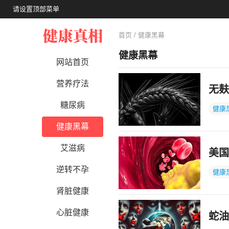
请设置顶部菜单
首页
/ 健康黑幕
健康黑幕
网站首页
营养疗法
无麸
糖尿病
健康
健康黑幕
艾滋病
美国
逆转不孕
健康
肾脏健康
心脏健康
蛇油