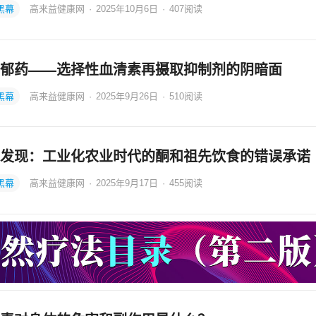
黑幕
高来益健康网
·
2025年10月6日
·
407
阅读
郁药——选择性血清素再摄取抑制剂的阴暗面
黑幕
高来益健康网
·
2025年9月26日
·
510
阅读
发现：工业化农业时代的酮和祖先饮食的错误承诺
黑幕
高来益健康网
·
2025年9月17日
·
455
阅读