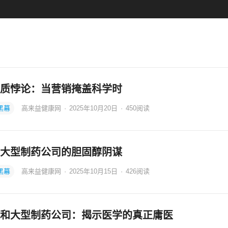
质悖论：当营销掩盖科学时
黑幕
高来益健康网
·
2025年10月20日
·
450
阅读
大型制药公司的胆固醇阴谋
黑幕
高来益健康网
·
2025年10月15日
·
426
阅读
和大型制药公司：揭示医学的真正庸医