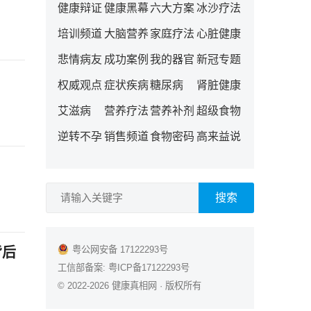
健康辩证
健康黑幕
六大方案
冰沙疗法
培训频道
大脑营养
家庭疗法
心脏健康
悲情病友
成功案例
我的器官
新冠专题
权威观点
症状疾病
糖尿病
肾脏健康
艾滋病
营养疗法
营养补剂
超级食物
逆转不孕
销售频道
食物密码
高来益说
搜索
粤公网安备 17122293号
背后
工信部备案:
粤ICP备17122293号
© 2022-2026
健康真相网
· 版权所有