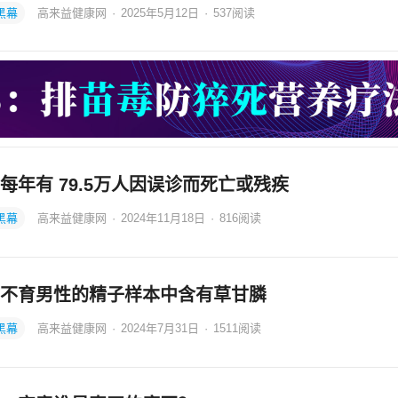
黑幕
高来益健康网
·
2025年5月12日
·
537
阅读
每年有 79.5万人因误诊而死亡或残疾
黑幕
高来益健康网
·
2024年11月18日
·
816
阅读
%不育男性的精子样本中含有草甘膦
黑幕
高来益健康网
·
2024年7月31日
·
1511
阅读