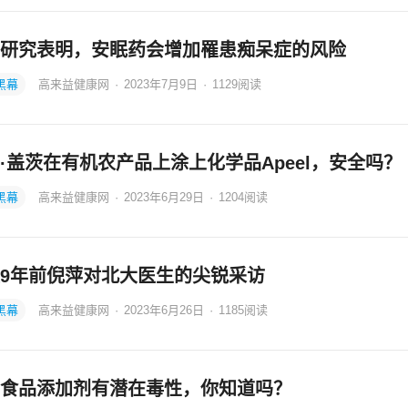
研究表明，安眠药会增加罹患痴呆症的风险
黑幕
高来益健康网
·
2023年7月9日
·
1129
阅读
·盖茨在有机农产品上涂上化学品Apeel，安全吗？
黑幕
高来益健康网
·
2023年6月29日
·
1204
阅读
9年前倪萍对北大医生的尖锐采访
黑幕
高来益健康网
·
2023年6月26日
·
1185
阅读
食品添加剂有潜在毒性，你知道吗？