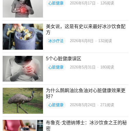
心脏健康
2026年6月17日
·
126
阅读
美女说，这是有史以来最好冰沙饮食配
方
冰沙疗法
2026年6月8日
·
132
阅读
5个心脏健康误区
心脏健康
2026年5月31日
·
180
阅读
为什么鸸鹋油比鱼油对心脏健康效果更
好？
心脏健康
2026年5月24日
·
271
阅读
布鲁克·戈德纳博士：冰沙饮食之王的秘
密