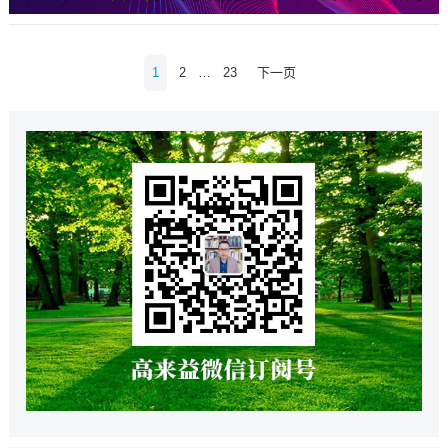
文
1
2
…
23
下一页
章
导
航