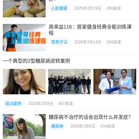
心脏健康
2026年3月19日
·
280
阅读
高来益116：居家健身经典全能训练课
程
营养疗法
2026年3月14日
·
294
阅读
一个典型的2型糖尿病逆转案例
成功案例
2026年2月8日
·
407
阅读
糖尿病不治疗的话会出现什么并发症？
糖尿病
2026年2月6日
·
434
阅读