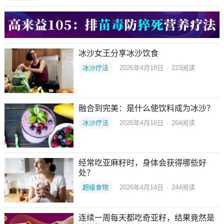
冰沙女王分享冰沙饮食
冰沙疗法
2026年4月18日
·
223
阅读
融合到完美：是什么使饮料成为冰沙？
冰沙疗法
2026年4月16日
·
264
阅读
经常吃亚麻籽时，身体会获得哪些好
处？
超级食物
2026年4月14日
·
244
阅读
连续一周每天都吃奇亚籽，结果竟然是