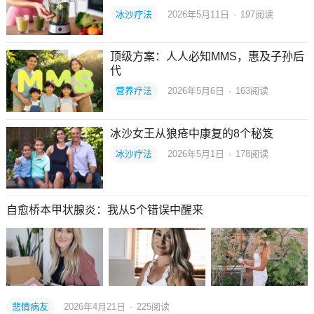
冰沙疗法
2026年5月11日
·
197
阅读
顶级方案：人人必知MMS，惠及子孙后
代
营养疗法
2026年5月6日
·
163
阅读
冰沙女王从狼疮中康复的8个秘笈
冰沙疗法
2026年5月1日
·
178
阅读
自愈桥本甲状腺炎：我从5个错误中醒来
悲情病友
2026年4月21日
·
225
阅读