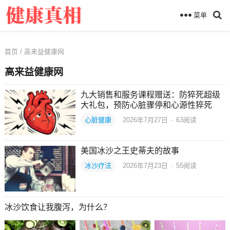
菜单
首页
/ 高来益健康网
高来益健康网
九大销售和服务课程赠送：防猝死超级
大礼包，预防心脏骤停和心源性猝死
心脏健康
2026年7月27日
·
63
阅读
美国冰沙之王史蒂夫的故事
冰沙疗法
2026年7月23日
·
55
阅读
冰沙饮食让我腹泻，为什么？