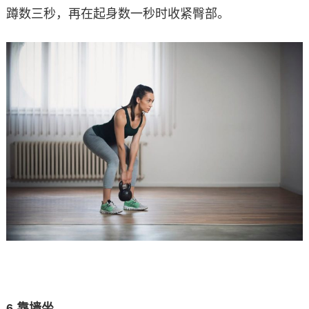
蹲数三秒，再在起身数一秒时收紧臀部。
6.
靠墙坐