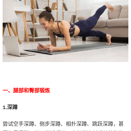
一、腿部和臀部锻炼
1.
深蹲
尝试空手深蹲、侧步深蹲、相扑深蹲、跳跃深蹲，甚