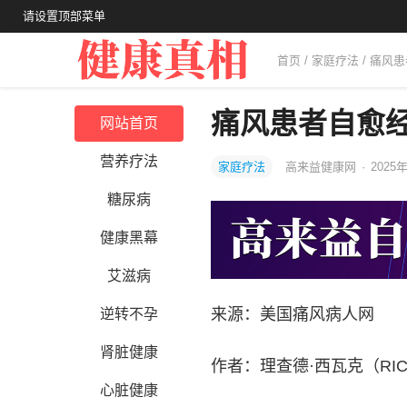
请设置顶部菜单
首页
/
家庭疗法
/ 痛风
痛风患者自愈经
网站首页
营养疗法
家庭疗法
高来益健康网
·
2025年
糖尿病
健康黑幕
艾滋病
来源：美国痛风病人网
逆转不孕
肾脏健康
作者：理查德·西瓦克（RICH
心脏健康