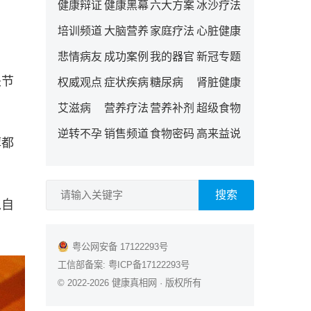
健康辩证
健康黑幕
六大方案
冰沙疗法
培训频道
大脑营养
家庭疗法
心脏健康
悲情病友
成功案例
我的器官
新冠专题
关节
权威观点
症状疾病
糖尿病
肾脏健康
艾滋病
营养疗法
营养补剂
超级食物
逆转不孕
销售频道
食物密码
高来益说
醇都
搜索
以自
粤公网安备 17122293号
工信部备案:
粤ICP备17122293号
© 2022-2026
健康真相网
· 版权所有