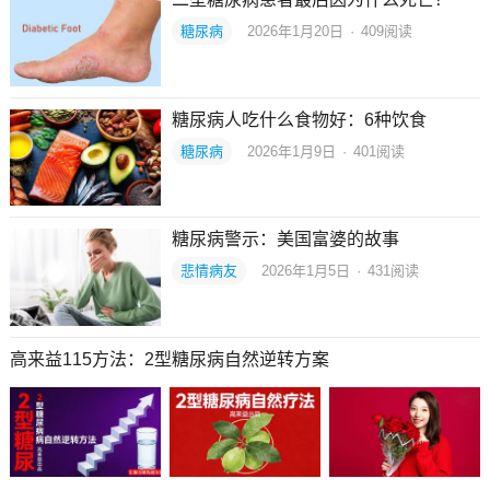
糖尿病
2026年1月20日
·
409
阅读
糖尿病人吃什么食物好：6种饮食
糖尿病
2026年1月9日
·
401
阅读
糖尿病警示：美国富婆的故事
悲情病友
2026年1月5日
·
431
阅读
高来益115方法：2型糖尿病自然逆转方案