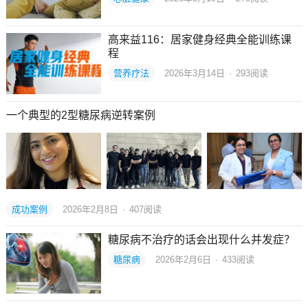
高来益116：居家健身经典全能训练课
程
营养疗法
2026年3月14日
·
293
阅读
一个典型的2型糖尿病逆转案例
成功案例
2026年2月8日
·
407
阅读
糖尿病不治疗的话会出现什么并发症？
糖尿病
2026年2月6日
·
433
阅读