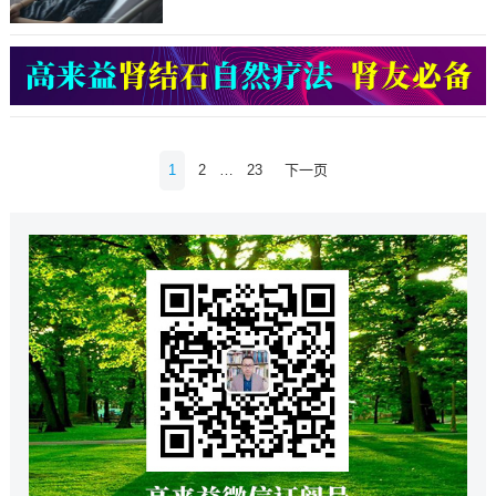
文
1
2
…
23
下一页
章
导
航