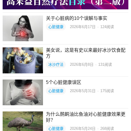
关于心脏病的10个误解与事实
心脏健康
2026年6月17日
·
124
阅读
美女说，这是有史以来最好冰沙饮食配
方
冰沙疗法
2026年6月8日
·
131
阅读
5个心脏健康误区
心脏健康
2026年5月31日
·
175
阅读
为什么鸸鹋油比鱼油对心脏健康效果更
好？
心脏健康
2026年5月24日
·
268
阅读