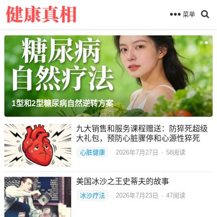
菜单
1型和2型糖尿病自然逆转方案
九大销售和服务课程赠送：防猝死超级
大礼包，预防心脏骤停和心源性猝死
心脏健康
2026年7月27日
·
58
阅读
美国冰沙之王史蒂夫的故事
冰沙疗法
2026年7月23日
·
47
阅读