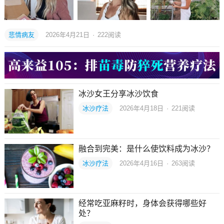
悲情病友
2026年4月21日
·
222
阅读
冰沙女王分享冰沙饮食
冰沙疗法
2026年4月18日
·
221
阅读
融合到完美：是什么使饮料成为冰沙？
冰沙疗法
2026年4月16日
·
263
阅读
经常吃亚麻籽时，身体会获得哪些好
处？