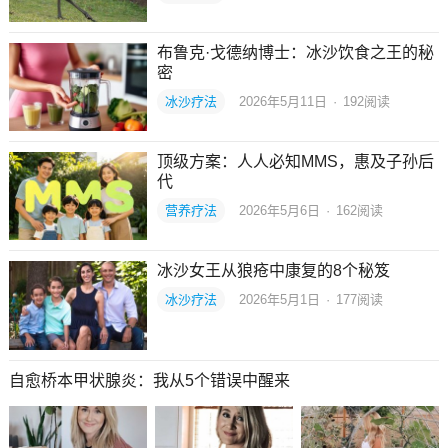
布鲁克·戈德纳博士：冰沙饮食之王的秘
密
冰沙疗法
2026年5月11日
·
192
阅读
顶级方案：人人必知MMS，惠及子孙后
代
营养疗法
2026年5月6日
·
162
阅读
冰沙女王从狼疮中康复的8个秘笈
冰沙疗法
2026年5月1日
·
177
阅读
自愈桥本甲状腺炎：我从5个错误中醒来