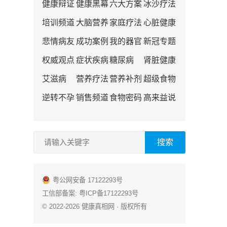
健康辩证
健康黑幕
六大方案
冰沙疗法
培训频道
大脑营养
家庭疗法
心脏健康
悲情病友
成功案例
我的器官
新冠专题
权威观点
症状疾病
糖尿病
肾脏健康
艾滋病
营养疗法
营养补剂
超级食物
逆转不孕
销售频道
食物密码
高来益说
搜索
粤公网安备 17122293号
工信部备案:
粤ICP备17122293号
© 2022-2026
健康真相网
· 版权所有