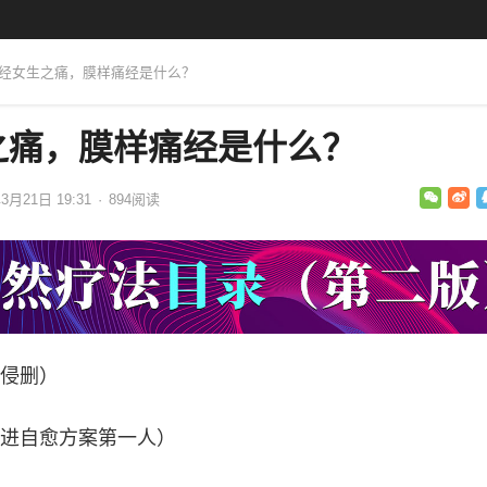
痛经女生之痛，膜样痛经是什么？
之痛，膜样痛经是什么？
3月21日 19:31
·
894
阅读
侵删）
进自愈方案第一人）