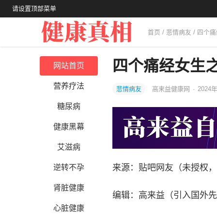
请设置顶部菜单
首页
/
悲情病友
/ 四个
四个痛经女生
网站首页
营养疗法
悲情病友
高来益健康网
·
2024年
糖尿病
健康黑幕
艾滋病
来源：贴吧网友（未授权，
逆转不孕
肾脏健康
编辑：高来益（引入国外先
心脏健康