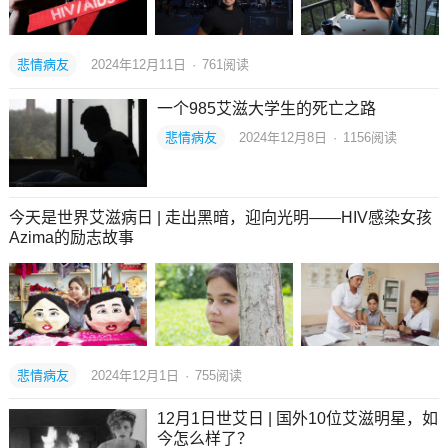
悲情病友
2024年12月11日
·
761
阅读
一个985艾滋大学生的死亡之路
悲情病友
2024年12月8日
·
1156
阅读
今天是世界艾滋病日 | 走出黑暗，迎向光明——HIV感染女孩
Azima的励志故事
悲情病友
2024年12月1日
·
755
阅读
12月1日世艾日 | 国外10位艾滋明星，如
今怎么样了？