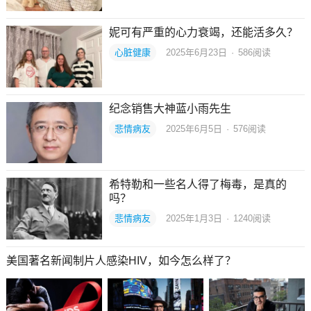
妮可有严重的心力衰竭，还能活多久？
心脏健康
2025年6月23日
·
586
阅读
纪念销售大神蓝小雨先生
悲情病友
2025年6月5日
·
576
阅读
希特勒和一些名人得了梅毒，是真的
吗？
悲情病友
2025年1月3日
·
1240
阅读
美国著名新闻制片人感染HIV，如今怎么样了？