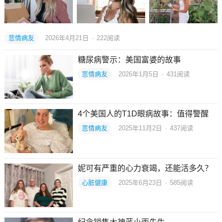
悲情病友
2026年4月21日
·
222
阅读
糖尿病警示：美国富婆的故事
悲情病友
2026年1月5日
·
431
阅读
4个美国人的T1D眼病故事：值得警醒
悲情病友
2025年11月2日
·
437
阅读
妮可有严重的心力衰竭，还能活多久？
心脏健康
2025年6月23日
·
585
阅读