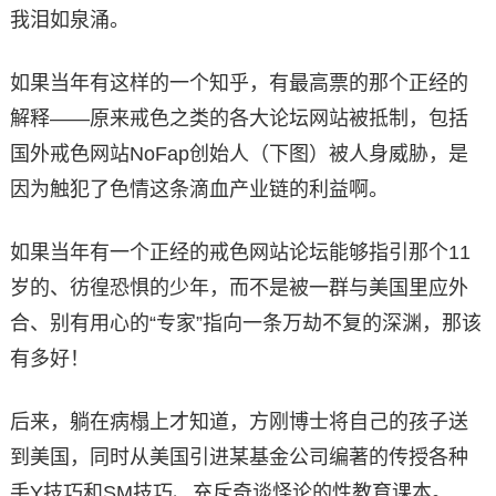
我泪如泉涌。
如果当年有这样的一个知乎，有最高票的那个正经的
解释——原来戒色之类的各大论坛网站被抵制，包括
国外戒色网站NoFap创始人（下图）被人身威胁，是
因为触犯了色情这条滴血产业链的利益啊。
如果当年有一个正经的戒色网站论坛能够指引那个11
岁的、彷徨恐惧的少年，而不是被一群与美国里应外
合、别有用心的“专家”指向一条万劫不复的深渊，那该
有多好！
后来，躺在病榻上才知道，方刚博士将自己的孩子送
到美国，同时从美国引进某基金公司编著的传授各种
手Y技巧和SM技巧、充斥奇谈怪论的性教育课本。