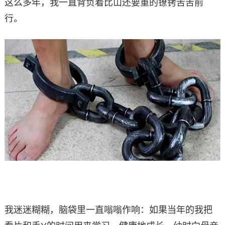
这么多年，我一直背负着比山还要重的镣铐苦苦前
行。
我迷迷糊糊，脑袋里一直嗡嗡作响：如果当年的我把