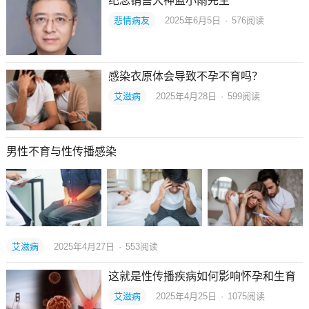
纪念销售大神蓝小雨先生
悲情病友
2025年6月5日
·
576
阅读
感染衣原体会导致不孕不育吗？
艾滋病
2025年4月28日
·
599
阅读
男性不育与性传播感染
艾滋病
2025年4月27日
·
553
阅读
这就是性传播疾病如何影响怀孕和生育
艾滋病
2025年4月25日
·
1075
阅读