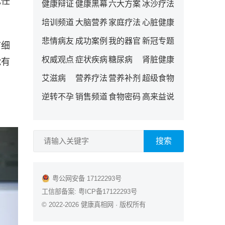
现任
健康辩证
健康黑幕
六大方案
冰沙疗法
培训频道
大脑营养
家庭疗法
心脏健康
悲情病友
成功案例
我的器官
新冠专题
疗细
权威观点
症状疾病
糖尿病
肾脏健康
能有
艾滋病
营养疗法
营养补剂
超级食物
逆转不孕
销售频道
食物密码
高来益说
搜索
粤公网安备 17122293号
工信部备案:
粤ICP备17122293号
© 2022-2026
健康真相网
· 版权所有