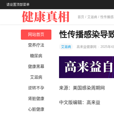
请设置顶部菜单
首页
/
艾滋病
/ 性传播
性传播感染导
网站首页
营养疗法
艾滋病
高来益健康网
·
2025年4
糖尿病
健康黑幕
艾滋病
来源：美国感染周期网
逆转不孕
肾脏健康
中文版编辑：高来益
心脏健康