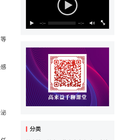
--:--
--:--
菌等
些感
分泌
分类