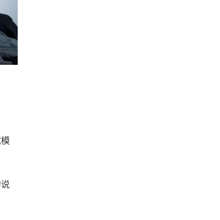
试模
的说