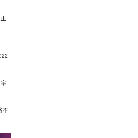
赖正
身
22
育率
将不