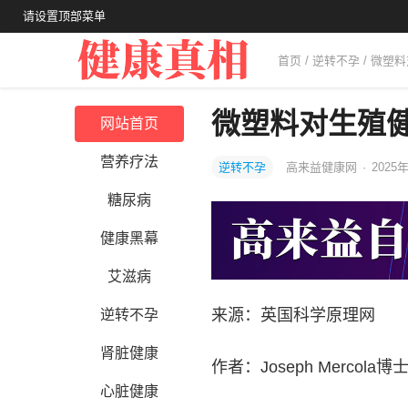
请设置顶部菜单
首页
/
逆转不孕
/ 微塑
微塑料对生殖
网站首页
营养疗法
逆转不孕
高来益健康网
·
2025
糖尿病
健康黑幕
艾滋病
来源：英国科学原理网
逆转不孕
肾脏健康
作者：Joseph Mercola博
心脏健康