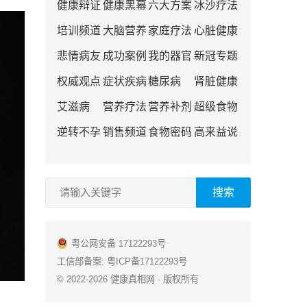
健康辩证
健康黑幕
六大方案
冰沙疗法
培训频道
大脑营养
家庭疗法
心脏健康
悲情病友
成功案例
我的器官
新冠专题
权威观点
症状疾病
糖尿病
肾脏健康
艾滋病
营养疗法
营养补剂
超级食物
逆转不孕
销售频道
食物密码
高来益说
搜索
粤公网安备 17122293号
工信部备案:
粤ICP备17122293号
© 2022-2026
健康真相网
· 版权所有