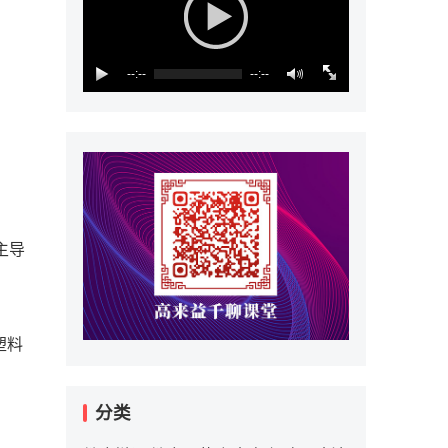
--:--
--:--
主导
塑料
分类