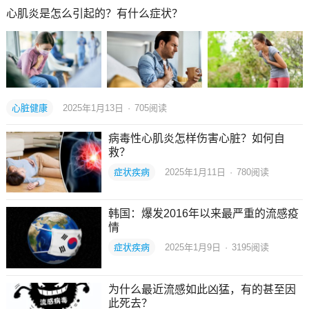
心肌炎是怎么引起的？有什么症状？
心脏健康
2025年1月13日
·
705
阅读
病毒性心肌炎怎样伤害心脏？如何自
救？
症状疾病
2025年1月11日
·
780
阅读
韩国：爆发2016年以来最严重的流感疫
情
症状疾病
2025年1月9日
·
3195
阅读
为什么最近流感如此凶猛，有的甚至因
此死去？