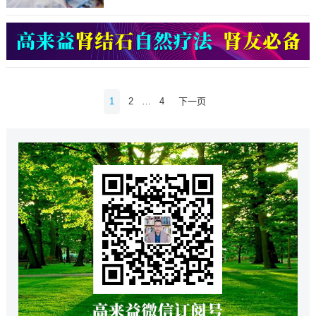
文
1
2
…
4
下一页
章
导
航