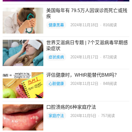
美国每年有 79.5万人因误诊而死亡或残
疾
健康黑幕
2024年11月18日
·
816
阅读
世界艾滋病日专题 | 7个艾滋病毒早期感
染症状
症状疾病
2024年11月17日
·
872
阅读
评估健康时，WHtR能替代BMI吗？
心脏健康
2024年11月12日
·
848
阅读
口腔溃疡的6种家庭疗法
家庭疗法
2024年11月5日
·
757
阅读