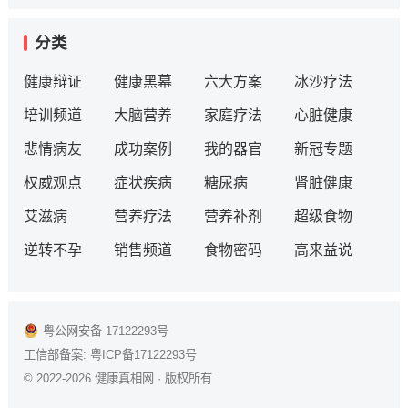
分类
健康辩证
健康黑幕
六大方案
冰沙疗法
培训频道
大脑营养
家庭疗法
心脏健康
悲情病友
成功案例
我的器官
新冠专题
权威观点
症状疾病
糖尿病
肾脏健康
艾滋病
营养疗法
营养补剂
超级食物
逆转不孕
销售频道
食物密码
高来益说
粤公网安备 17122293号
工信部备案:
粤ICP备17122293号
© 2022-2026
健康真相网
· 版权所有