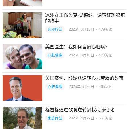
冰沙女王布鲁克·戈德纳：逆转红斑狼疮
的故事
冰沙疗法
2025年8月15日
·
479
阅读
美国医生：我如何自愈心脏病？
心脏健康
2025年8月10日
·
470
阅读
美国案例：珍妮丝逆转心力衰竭的故事
心脏健康
2025年6月28日
·
465
阅读
格雷格通过饮食逆转冠状动脉硬化
家庭疗法
2025年4月29日
·
551
阅读