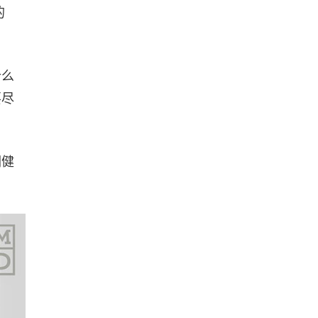
的
什么
要尽
们健