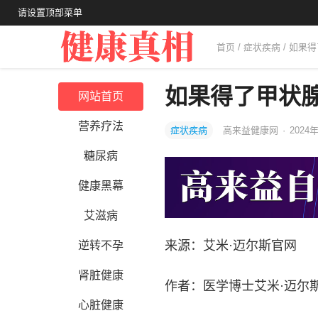
请设置顶部菜单
首页
/
症状疾病
/ 如果
如果得了甲状
网站首页
营养疗法
症状疾病
高来益健康网
·
2024
糖尿病
健康黑幕
艾滋病
来源：艾米·迈尔斯官网
逆转不孕
肾脏健康
作者：医学博士艾米·迈尔斯（
心脏健康