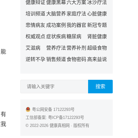
健康辩证
健康黑幕
六大方案
冰沙疗法
培训频道
大脑营养
家庭疗法
心脏健康
悲情病友
成功案例
我的器官
新冠专题
权威观点
症状疾病
糖尿病
肾脏健康
艾滋病
营养疗法
营养补剂
超级食物
只能
逆转不孕
销售频道
食物密码
高来益说
搜索
粤公网安备 17122293号
，有
工信部备案:
粤ICP备17122293号
致我
© 2022-2026
健康真相网
· 版权所有