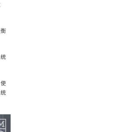
发
失衡
系统
，使
系统