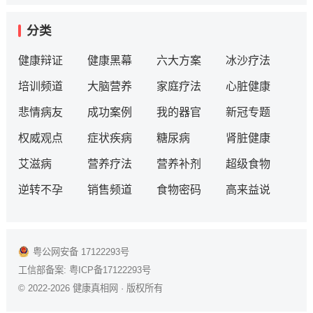
分类
健康辩证
健康黑幕
六大方案
冰沙疗法
培训频道
大脑营养
家庭疗法
心脏健康
悲情病友
成功案例
我的器官
新冠专题
权威观点
症状疾病
糖尿病
肾脏健康
艾滋病
营养疗法
营养补剂
超级食物
逆转不孕
销售频道
食物密码
高来益说
粤公网安备 17122293号
工信部备案:
粤ICP备17122293号
© 2022-2026
健康真相网
· 版权所有