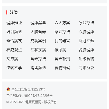
分类
健康辩证
健康黑幕
六大方案
冰沙疗法
培训频道
大脑营养
家庭疗法
心脏健康
悲情病友
成功案例
我的器官
新冠专题
权威观点
症状疾病
糖尿病
肾脏健康
艾滋病
营养疗法
营养补剂
超级食物
逆转不孕
销售频道
食物密码
高来益说
粤公网安备 17122293号
工信部备案:
粤ICP备17122293号
© 2022-2026
健康真相网
· 版权所有