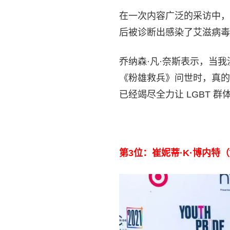
在一次内容广泛的采访中，
后被诊断出感染了艾滋病毒
乔纳森·凡·奈斯表示，当
《粉雄救兵》问世时，真的
已经竭尽全力让 LGBT
第3位：崔妮蒂·K·博内特（Tri