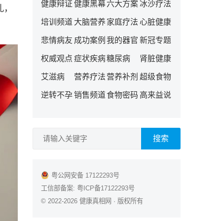
健康辩证
健康黑幕
六大方案
冰沙疗法
孔，
培训频道
大脑营养
家庭疗法
心脏健康
悲情病友
成功案例
我的器官
新冠专题
权威观点
症状疾病
糖尿病
肾脏健康
艾滋病
营养疗法
营养补剂
超级食物
逆转不孕
销售频道
食物密码
高来益说
搜索
粤公网安备 17122293号
工信部备案:
粤ICP备17122293号
© 2022-2026
健康真相网
· 版权所有