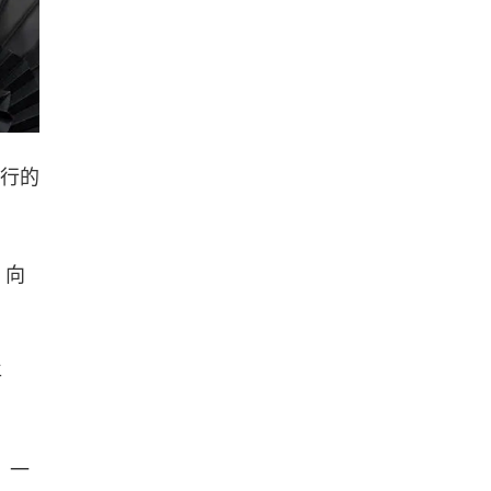
举行的
，向
年
，一