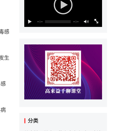
--:--
--:--
毒感
发生
毒感
—病
分类