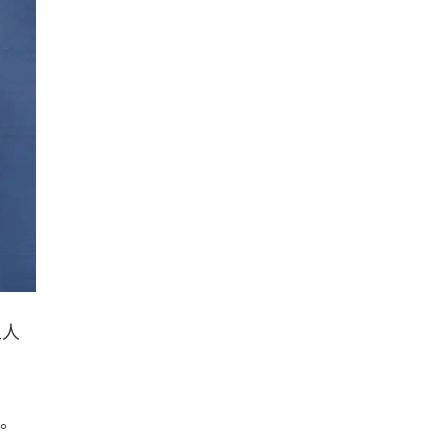
五人
况。