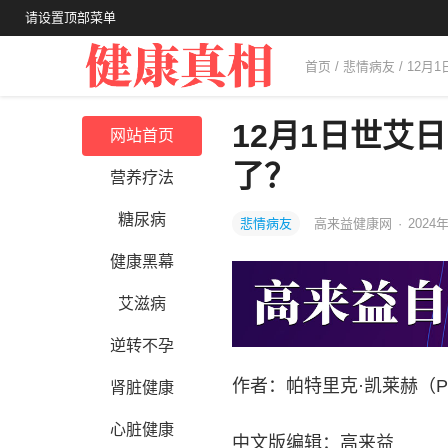
请设置顶部菜单
首页
/
悲情病友
/ 12
12月1日世艾日
网站首页
了？
营养疗法
糖尿病
悲情病友
高来益健康网
·
2024年
健康黑幕
艾滋病
逆转不孕
作者：帕特里克·凯莱赫（Patric
肾脏健康
心脏健康
中文版编辑：高来益