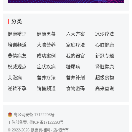
分类
健康辩证
健康黑幕
六大方案
冰沙疗法
培训频道
大脑营养
家庭疗法
心脏健康
悲情病友
成功案例
我的器官
新冠专题
权威观点
症状疾病
糖尿病
肾脏健康
艾滋病
营养疗法
营养补剂
超级食物
逆转不孕
销售频道
食物密码
高来益说
粤公网安备 17122293号
工信部备案:
粤ICP备17122293号
© 2022-2026
健康真相网
· 版权所有