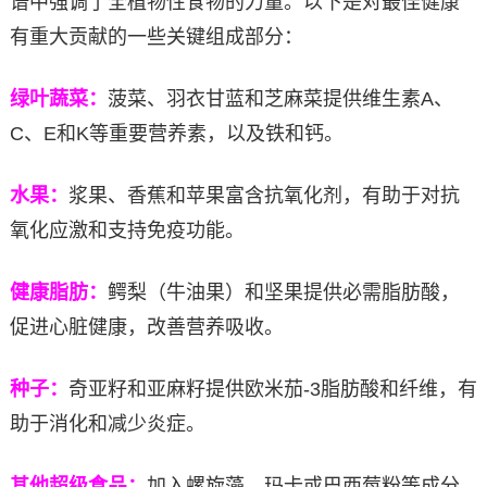
谱中强调了全植物性食物的力量。以下是对最佳健康
有重大贡献的一些关键组成部分：
绿叶蔬菜：
菠菜、羽衣甘蓝和芝麻菜提供维生素A、
C、E和K等重要营养素，以及铁和钙。
水果：
浆果、香蕉和苹果富含抗氧化剂，有助于对抗
氧化应激和支持免疫功能。
健康脂肪：
鳄梨（牛油果）和坚果提供必需脂肪酸，
促进心脏健康，改善营养吸收。
种子：
奇亚籽和亚麻籽提供欧米茄-3脂肪酸和纤维，有
助于消化和减少炎症。
其他超级食品：
加入螺旋藻、玛卡或巴西莓粉等成分