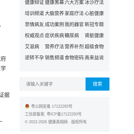
健康辩证
健康黑幕
六大方案
冰沙疗法
培训频道
大脑营养
家庭疗法
心脏健康
悲情病友
成功案例
我的器官
新冠专题
。
权威观点
症状疾病
糖尿病
肾脏健康
艾滋病
营养疗法
营养补剂
超级食物
逆转不孕
销售频道
食物密码
高来益说
政府
医学
搜索
统证据
粤公网安备 17122293号
工信部备案:
粤ICP备17122293号
一
© 2022-2026
健康真相网
· 版权所有