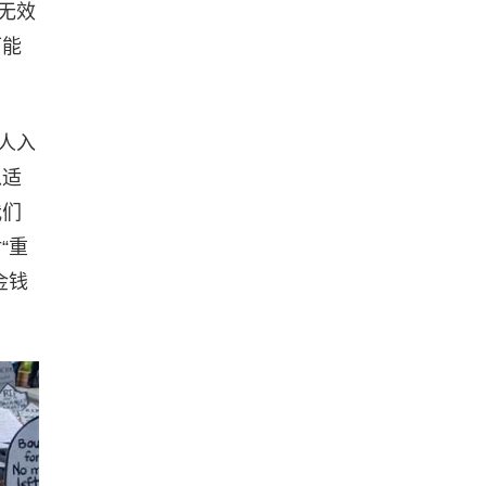
、无效
可能
引人入
以适
我们
“重
金钱