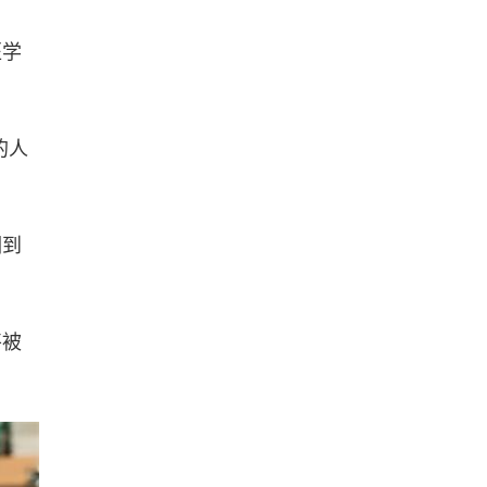
医学
的人
溯到
将被