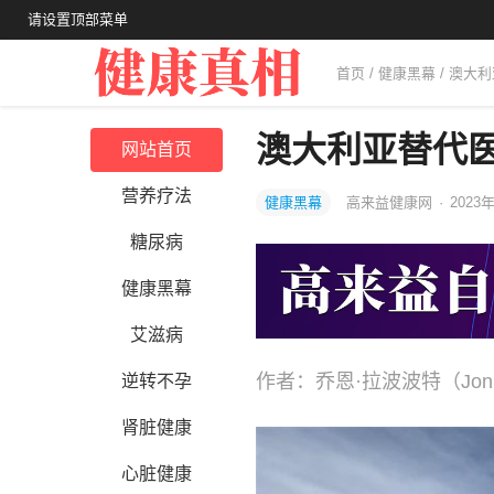
请设置顶部菜单
首页
/
健康黑幕
/ 澳大
澳大利亚替代
网站首页
营养疗法
健康黑幕
高来益健康网
·
2023年
糖尿病
健康黑幕
艾滋病
作者：乔恩·拉波波特（Jon
逆转不孕
肾脏健康
心脏健康