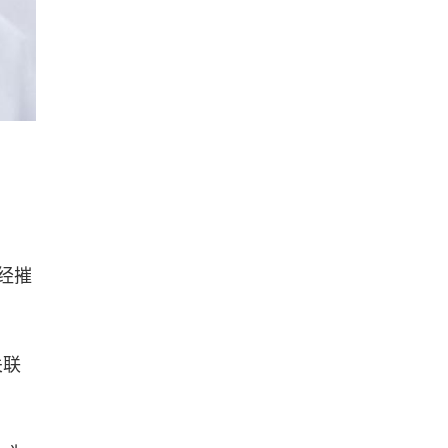
经摧
关联