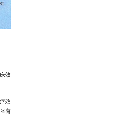
临床效
的疗效
3%有