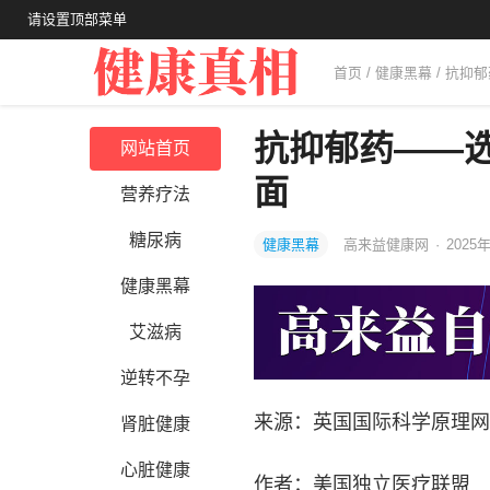
请设置顶部菜单
首页
/
健康黑幕
/ 抗抑
抗抑郁药——
网站首页
面
营养疗法
糖尿病
健康黑幕
高来益健康网
·
2025年
健康黑幕
艾滋病
逆转不孕
来源：英国国际科学原理网
肾脏健康
心脏健康
作者：美国独立医疗联盟