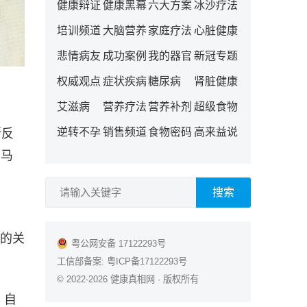
健康辩证
健康黑幕
六大方案
冰沙疗法
培训频道
大脑营养
家庭疗法
心脏健康
悲情病友
成功案例
我的器官
新冠专题
权威观点
症状疾病
糖尿病
肾脏健康
艾滋病
营养疗法
营养补剂
超级食物
逆转不孕
销售频道
食物密码
高来益说
断反
和马
搜索
的关
粤公网安备 17122293号
工信部备案:
粤ICP备17122293号
© 2022-2026
健康真相网
· 版权所有
，自