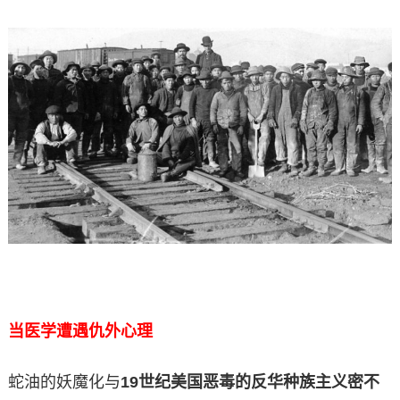
当医学遭遇仇外心理
蛇油的妖魔化与
19世纪美国恶毒的反华种族主义密不