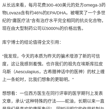
从长远来看，每月花费300-400美元的处方omega-3药
物Lovaza含有约46%的EPA/DHA。被嘲笑了一个多世
纪的“庸医疗法”含有治疗水平完全相同的抗炎化合物，
现在由大型制药公司以5000%的价格出售。
库宁博士的结论值得全文引用：
“我发现，今天的本质为昨天的骗术增添了新的可信
度，这让我感到羞愧。也许我们的祖先在埃斯库拉皮
乌斯（Aesculapius，古希腊神话中的医神）的杖上缠
上一条蛇时，比我们想象的更聪明。”
想想看：一位西方医生在同行评审的医学期刊上发表
文章，承认“这种特殊的疗法——蛇油，长期以来一直
是我们最喜欢的庸医象征”，同时证明它的作用机制与