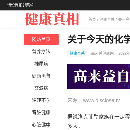
请设置顶部菜单
首页
/
健康黑幕
/ 关于
关于今天的化
网站首页
营养疗法
健康黑幕
高来益健康网
·
2022年
糖尿病
健康黑幕
艾滋病
来源：www.disclose.tv
逆转不孕
肾脏健康
据说洛克菲勒家族在一定程
心脏健康
多大。