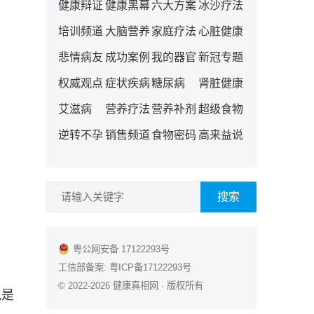
健康辩证
健康黑幕
六大方案
冰沙疗法
培训频道
大脑营养
家庭疗法
心脏健康
悲情病友
成功案例
我的器官
新冠专题
权威观点
症状疾病
糖尿病
肾脏健康
艾滋病
营养疗法
营养补剂
超级食物
逆转不孕
销售频道
食物密码
高来益说
搜索
粤公网安备 17122293号
工信部备案:
粤ICP备17122293号
© 2022-2026
健康真相网
· 版权所有
说是