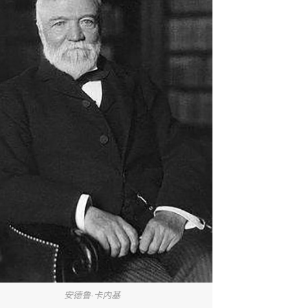
安德鲁·卡内基