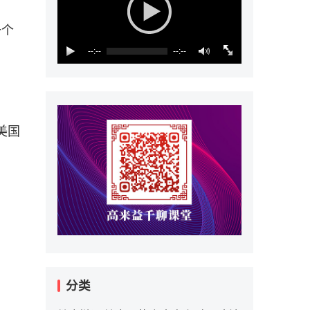
一个
--:--
--:--
。
美国
分类