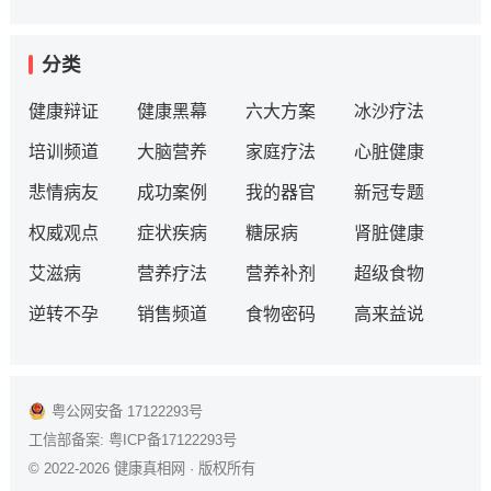
分类
健康辩证
健康黑幕
六大方案
冰沙疗法
培训频道
大脑营养
家庭疗法
心脏健康
悲情病友
成功案例
我的器官
新冠专题
权威观点
症状疾病
糖尿病
肾脏健康
艾滋病
营养疗法
营养补剂
超级食物
逆转不孕
销售频道
食物密码
高来益说
粤公网安备 17122293号
工信部备案:
粤ICP备17122293号
© 2022-2026
健康真相网
· 版权所有