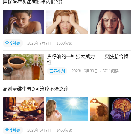
用镁治疗头痛有科学依据吗？
营养补剂
2023年7月7日
·
1380
阅读
黑籽油的一种强大威力——皮肤愈合特
性
营养补剂
2023年6月30日
·
5711
阅读
高剂量维生素D可治疗不治之症
营养补剂
2023年5月7日
·
1460
阅读