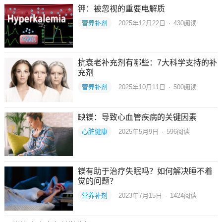
钾：被忽视的重要电解质
营养补剂
2025年12月22日
·
430
阅读
抗衰老补充剂有哪些：7大科学支持的补
充剂
营养补剂
2025年10月11日
·
500
阅读
缺镁：导致心血管疾病的关键因素
心脏健康
2025年5月9日
·
596
阅读
镁有助于治疗失眠吗？如何解决睡不着
觉的问题？
营养补剂
2023年7月15日
·
1424
阅读