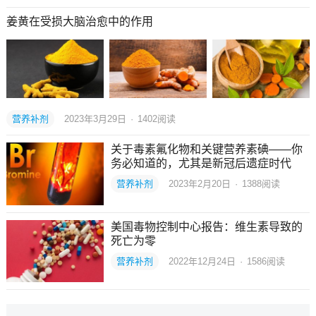
姜黄在受损大脑治愈中的作用
营养补剂
2023年3月29日
·
1402
阅读
关于毒素氟化物和关键营养素碘——你
务必知道的，尤其是新冠后遗症时代
营养补剂
2023年2月20日
·
1388
阅读
美国毒物控制中心报告：维生素导致的
死亡为零
营养补剂
2022年12月24日
·
1586
阅读