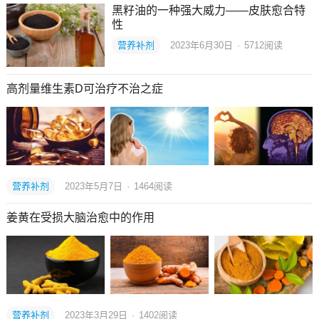
黑籽油的一种强大威力——皮肤愈合特
性
营养补剂
2023年6月30日
·
5712
阅读
高剂量维生素D可治疗不治之症
营养补剂
2023年5月7日
·
1464
阅读
姜黄在受损大脑治愈中的作用
营养补剂
2023年3月29日
·
1402
阅读