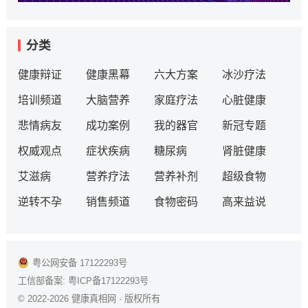
分类
健康辩证
健康黑幕
六大方案
冰沙疗法
培训频道
大脑营养
家庭疗法
心脏健康
悲情病友
成功案例
我的器官
新冠专题
权威观点
症状疾病
糖尿病
肾脏健康
艾滋病
营养疗法
营养补剂
超级食物
逆转不孕
销售频道
食物密码
高来益说
粤公网安备 17122293号
工信部备案:
粤ICP备17122293号
© 2022-2026
健康真相网
· 版权所有