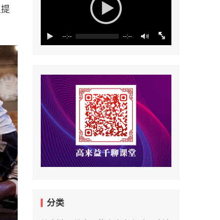
里提
--:--
--:--
分类