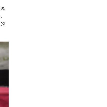
的渴
果、
通的