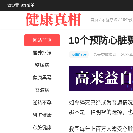
请设置顶部菜单
首页
/
家庭疗法
/ 10
10个预防心脏
网站首页
营养疗法
家庭疗法
高来益健康网
·
2022年
糖尿病
健康黑幕
艾滋病
如今猝死已经成为普遍情况
逆转不孕
那不是一种明智的选择，也
肾脏健康
心脏健康
我国每年上百万人遭受心脏