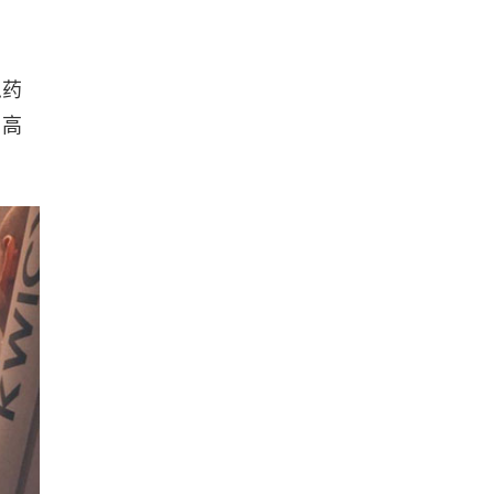
急药
。高