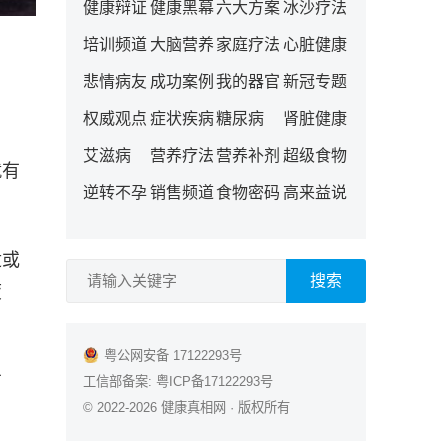
健康辩证
健康黑幕
六大方案
冰沙疗法
培训频道
大脑营养
家庭疗法
心脏健康
悲情病友
成功案例
我的器官
新冠专题
权威观点
症状疾病
糖尿病
肾脏健康
艾滋病
营养疗法
营养补剂
超级食物
就有
逆转不孕
销售频道
食物密码
高来益说
适或
搜索
疲
粤公网安备 17122293号
方
工信部备案:
粤ICP备17122293号
© 2022-2026
健康真相网
· 版权所有