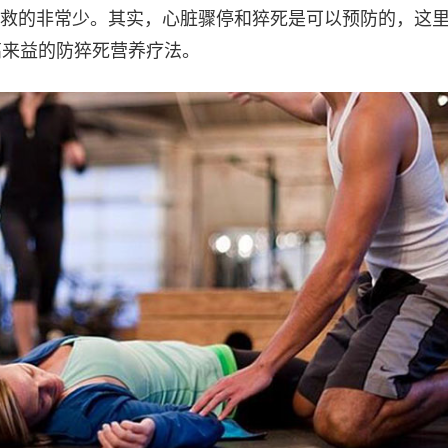
救的非常少。其实，心脏骤停和猝死是可以预防的，这
高来益的防猝死营养疗法。