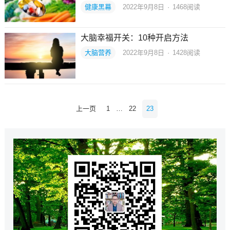
健康黑幕
2022年9月8日
·
1468
阅读
大脑幸福开关：10种开启方法
大脑营养
2022年9月8日
·
1428
阅读
文
上一页
1
…
22
23
章
导
航