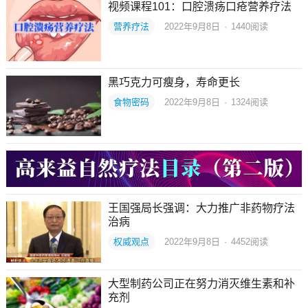
视频课程101：口腔溃疡口疮营养疗法
营养疗法
2022年9月8日
·
1440
阅读
黑巧克力可瘦身，寿命更长
食物密码
2022年9月8日
·
1324
阅读
王国强局长强调：大力推广非药物疗法
治病
权威观点
2022年9月8日
·
4452
阅读
大型制药公司正在努力消灭维生素和补
充剂