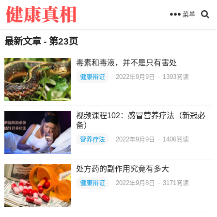
菜单
最新文章 - 第23页
毒素和毒液，并不是只有害处
健康辩证
2022年9月9日
·
1393
阅读
视频课程102：感冒营养疗法（新冠必
备）
营养疗法
2022年9月9日
·
1406
阅读
处方药的副作用究竟有多大
健康辩证
2022年9月8日
·
3171
阅读