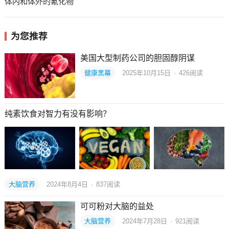
体内和体外的氰化物
为您推荐
美国大型制药公司的胆固醇阴谋
健康黑幕
2025年10月15日
·
426
阅读
纯素饮食对智力有没有影响？
大脑营养
2024年8月4日
·
837
阅读
可可粉对大脑的益处
大脑营养
2024年7月28日
·
921
阅读