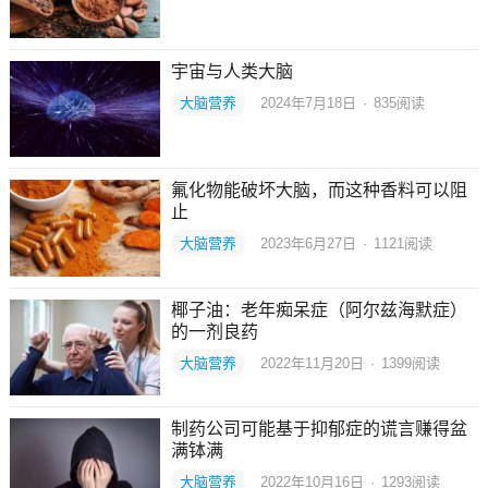
宇宙与人类大脑
大脑营养
2024年7月18日
·
835
阅读
氟化物能破坏大脑，而这种香料可以阻
止
大脑营养
2023年6月27日
·
1121
阅读
椰子油：老年痴呆症（阿尔兹海默症）
的一剂良药
大脑营养
2022年11月20日
·
1399
阅读
制药公司可能基于抑郁症的谎言赚得盆
满钵满
大脑营养
2022年10月16日
·
1293
阅读