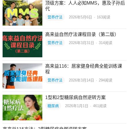
顶级方案：人人必知MMS，惠及子孙后
代
营养疗法
2026年5月6日
·
163
阅读
高来益自然疗法课程目录（第二版）
营养疗法
2026年3月31日
·
314
阅读
高来益116：居家健身经典全能训练课
程
营养疗法
2026年3月14日
·
294
阅读
1型和2型糖尿病自然逆转方案
糖尿病
2026年1月1日
·
461
阅读