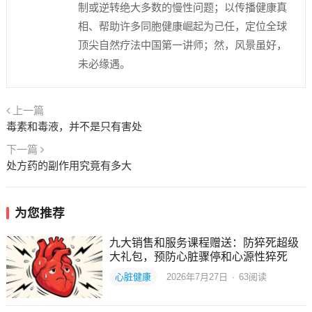
制或逆转绝大多数的慢性问题；以传播健康真
相、帮助许多同胞健康崛起为己任，定位全球
顶尖自然疗法中国第一讲师；然，风景虽好，
未必缘遇。
上一篇
毒素和毒液，并不是只有害处
下一篇
处方药的副作用究竟有多大
为您推荐
九大销售和服务课程赠送：防猝死超级
大礼包，预防心脏骤停和心源性猝死
心脏健康
2026年7月27日
·
63
阅读