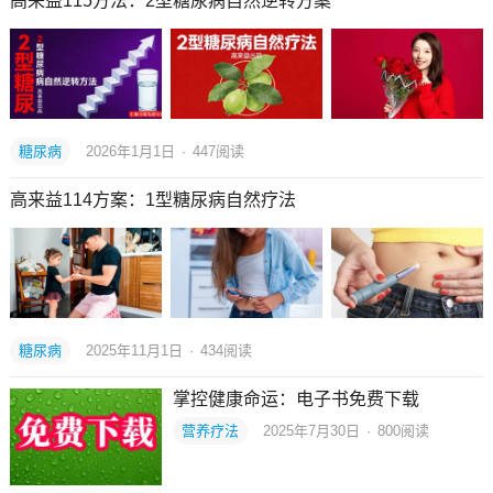
高来益115方法：2型糖尿病自然逆转方案
糖尿病
2026年1月1日
·
447
阅读
高来益114方案：1型糖尿病自然疗法
糖尿病
2025年11月1日
·
434
阅读
掌控健康命运：电子书免费下载
营养疗法
2025年7月30日
·
800
阅读