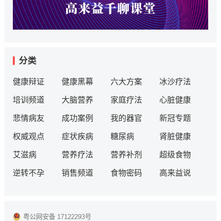
分类
健康辩证
健康黑幕
六大方案
冰沙疗法
培训频道
大脑营养
家庭疗法
心脏健康
悲情病友
成功案例
我的器官
新冠专题
权威观点
症状疾病
糖尿病
肾脏健康
艾滋病
营养疗法
营养补剂
超级食物
逆转不孕
销售频道
食物密码
高来益说
粤公网安备 17122293号