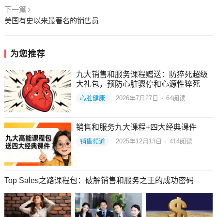
下一篇
美国有史以来最著名的销售员
为您推荐
九大销售和服务课程赠送：防猝死超级
大礼包，预防心脏骤停和心源性猝死
心脏健康
2026年7月27日
·
64
阅读
销售和服务九大课程+四大经典课件
销售频道
2025年12月13日
·
414
阅读
Top Sales之路课程包：破解销售和服务之王的成功密码