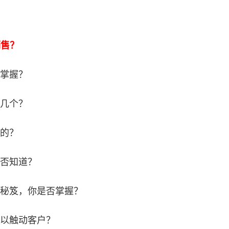
销售？
掌握？
几个？
的？
否知道？
秘笈，你是否掌握？
以触动客户？