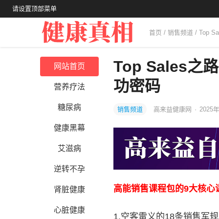
请设置顶部菜单
首页
/
销售频道
/ To
Top Sale
网站首页
功密码
营养疗法
糖尿病
销售频道
高来益健康网
·
2025年
健康黑幕
艾滋病
逆转不孕
高能销售课程包的9大核心课
肾脏健康
心脏健康
1.空客雷义的18条销售军规