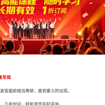
售军规
波音面前相当寒碜，直到雷义的出现。
，几年时间，就和波音平起平坐。