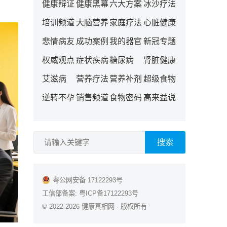
健康辩证
健康黑幕
六大方案
冰沙疗法
培训频道
大脑营养
家庭疗法
心脏健康
悲情病友
成功案例
我的器官
新冠专题
权威观点
症状疾病
糖尿病
肾脏健康
艾滋病
营养疗法
营养补剂
超级食物
逆转不孕
销售频道
食物密码
高来益说
搜索
粤公网安备 17122293号
工信部备案:
粤ICP备17122293号
© 2022-2026
健康真相网
· 版权所有