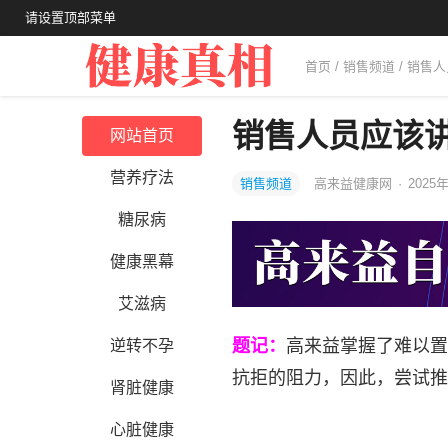
请设置顶部菜单
首页
/
销售频道
/ 销售
销售人员应该
网站首页
营养疗法
销售频道
高来益健康网
·
2025年
糖尿病
健康黑幕
艾滋病
题记：
高来益掌握了难以置
逆转不孕
抗拒的阻力，因此，尝试推
肾脏健康
心脏健康