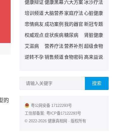
健康辩证
健康黑幕
六大方案
冰沙疗法
培训频道
大脑营养
家庭疗法
心脏健康
悲情病友
成功案例
我的器官
新冠专题
权威观点
症状疾病
糖尿病
肾脏健康
艾滋病
营养疗法
营养补剂
超级食物
逆转不孕
销售频道
食物密码
高来益说
搜索
型的
粤公网安备 17122293号
工信部备案:
粤ICP备17122293号
© 2022-2026
健康真相网
· 版权所有