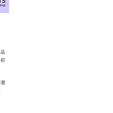
产品
最初
的潜
故