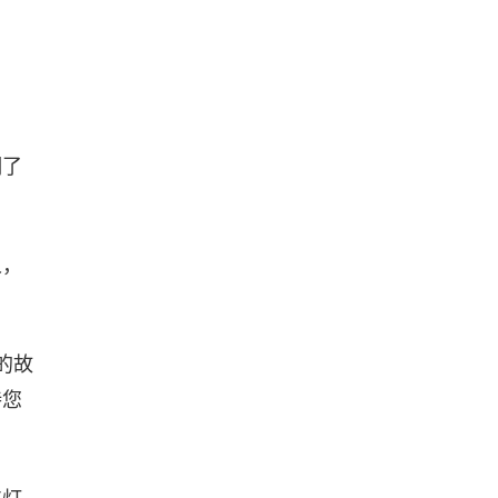
明了
人，
的故
持您