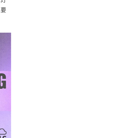
车灯
么要