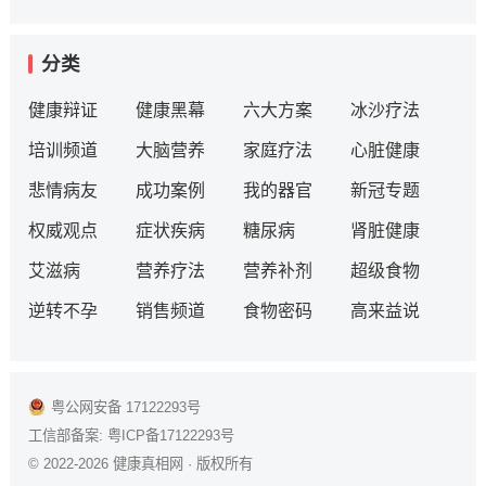
分类
健康辩证
健康黑幕
六大方案
冰沙疗法
培训频道
大脑营养
家庭疗法
心脏健康
悲情病友
成功案例
我的器官
新冠专题
权威观点
症状疾病
糖尿病
肾脏健康
艾滋病
营养疗法
营养补剂
超级食物
逆转不孕
销售频道
食物密码
高来益说
粤公网安备 17122293号
工信部备案:
粤ICP备17122293号
© 2022-2026
健康真相网
· 版权所有