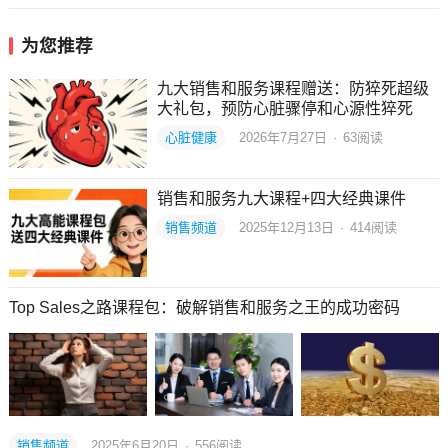
为您推荐
九大销售和服务课程赠送：防猝死超级
大礼包，预防心脏骤停和心源性猝死
心脏健康
2026年7月27日
·
63
阅读
销售和服务九大课程+四大经典课件
销售频道
2025年12月13日
·
414
阅读
Top Sales之路课程包：破解销售和服务之王的成功密码
销售频道
2025年6月20日
·
556
阅读