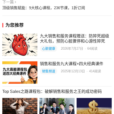
下一篇
顶级销售赋能：9大核心课程，236节课，1折订阅
为您推荐
九大销售和服务课程赠送：防猝死超级
大礼包，预防心脏骤停和心源性猝死
心脏健康
2026年7月27日
·
64
阅读
销售和服务九大课程+四大经典课件
销售频道
2025年12月13日
·
414
阅读
Top Sales之路课程包：破解销售和服务之王的成功密码