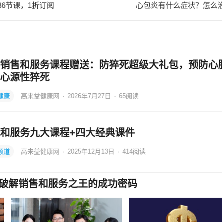
36节课，1折订阅
心包炎有什么症状？怎么
销售和服务课程赠送：防猝死超级大礼包，预防心
心源性猝死
健康
高来益健康网
·
2026年7月27日
·
65
阅读
和服务九大课程+四大经典课件
频道
高来益健康网
·
2025年12月13日
·
414
阅读
程包：破解销售和服务之王的成功密码