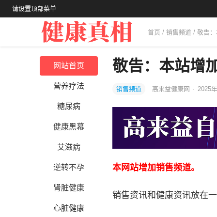
请设置顶部菜单
首页
/
销售频道
/ 敬告
敬告：本站增
网站首页
营养疗法
销售频道
高来益健康网
·
2025年
糖尿病
健康黑幕
艾滋病
本网站增加销售频道。
逆转不孕
肾脏健康
销售资讯和健康资讯放在一
心脏健康