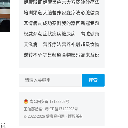
健康辩证
健康黑幕
六大方案
冰沙疗法
培训频道
大脑营养
家庭疗法
心脏健康
悲情病友
成功案例
我的器官
新冠专题
权威观点
症状疾病
糖尿病
肾脏健康
艾滋病
营养疗法
营养补剂
超级食物
逆转不孕
销售频道
食物密码
高来益说
搜索
粤公网安备 17122293号
工信部备案:
粤ICP备17122293号
© 2022-2026
健康真相网
· 版权所有
人员