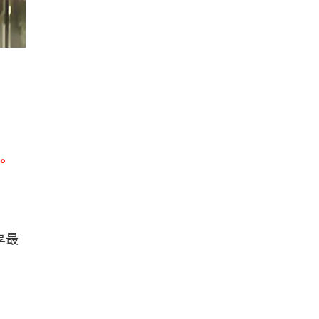
元。
享最