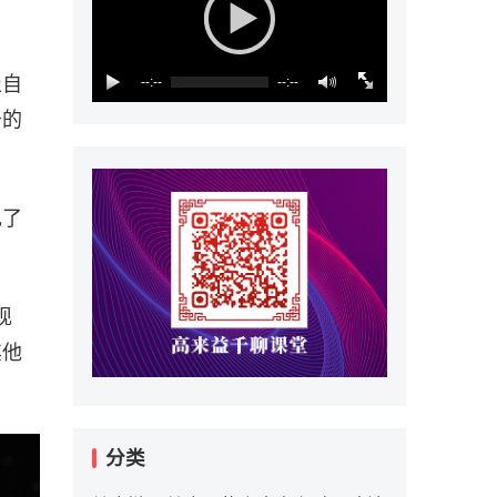
止自
--:--
--:--
予的
现了
现
其他
分类