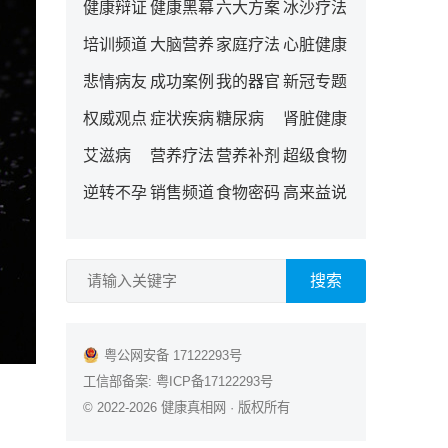
健康辩证
健康黑幕
六大方案
冰沙疗法
培训频道
大脑营养
家庭疗法
心脏健康
悲情病友
成功案例
我的器官
新冠专题
权威观点
症状疾病
糖尿病
肾脏健康
艾滋病
营养疗法
营养补剂
超级食物
逆转不孕
销售频道
食物密码
高来益说
搜索
粤公网安备 17122293号
工信部备案:
粤ICP备17122293号
© 2022-2026
健康真相网
· 版权所有