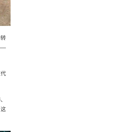
的转
——
道代
肺、
，这