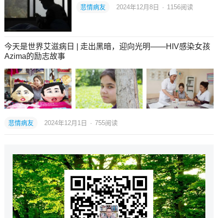
悲情病友
2024年12月8日
·
1156
阅读
今天是世界艾滋病日 | 走出黑暗，迎向光明——HIV感染女孩
Azima的励志故事
悲情病友
2024年12月1日
·
755
阅读