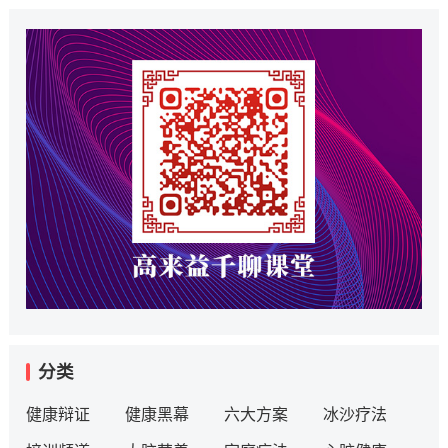
分类
健康辩证
健康黑幕
六大方案
冰沙疗法