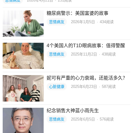
悲情病友
2026年4月21日
·
231
阅读
糖尿病警示：美国富婆的故事
悲情病友
2026年1月5日
·
434
阅读
4个美国人的T1D眼病故事：值得警醒
悲情病友
2025年11月2日
·
438
阅读
妮可有严重的心力衰竭，还能活多久？
心脏健康
2025年6月23日
·
587
阅读
纪念销售大神蓝小雨先生
悲情病友
2025年6月5日
·
576
阅读