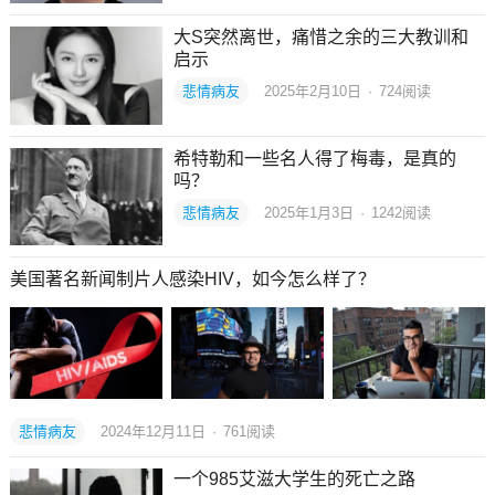
大S突然离世，痛惜之余的三大教训和
启示
悲情病友
2025年2月10日
·
724
阅读
希特勒和一些名人得了梅毒，是真的
吗？
悲情病友
2025年1月3日
·
1242
阅读
美国著名新闻制片人感染HIV，如今怎么样了？
悲情病友
2024年12月11日
·
761
阅读
一个985艾滋大学生的死亡之路