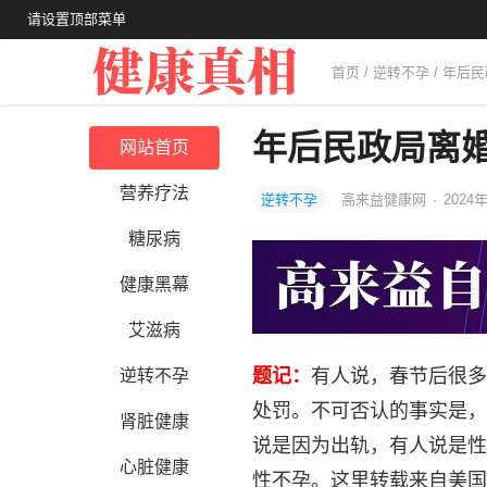
请设置顶部菜单
首页
/
逆转不孕
/ 年后
年后民政局离
网站首页
营养疗法
逆转不孕
高来益健康网
·
2024年
糖尿病
健康黑幕
艾滋病
题记：
有人说，春节后很多
逆转不孕
处罚。不可否认的事实是，
肾脏健康
说是因为出轨，有人说是性
心脏健康
性不孕。这里转载来自美国