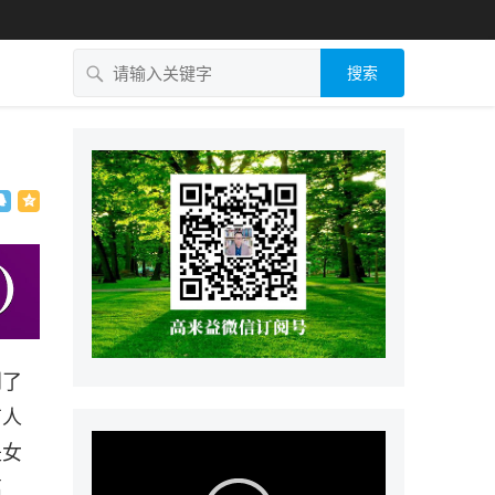
搜索
到了
有人
是女
离