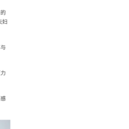
堪的
夫妇
再与
压力
而感