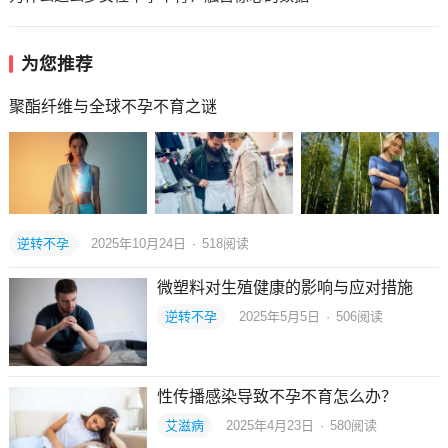
为您推荐
聚酯纤维与全球不孕不育之谜
逆转不孕
2025年10月24日
·
518
阅读
微塑料对生殖健康的影响与应对措施
逆转不孕
2025年5月5日
·
506
阅读
性传播感染导致不孕不育怎么办？
艾滋病
2025年4月23日
·
580
阅读