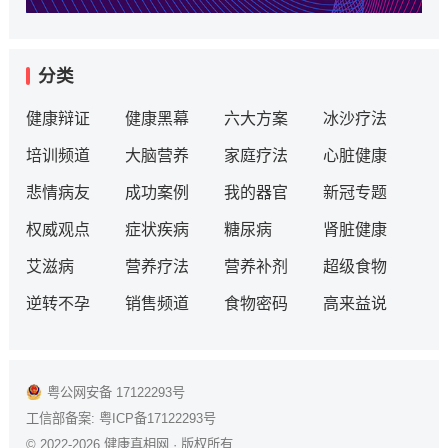
分类
健康辩证
健康黑幕
六大方案
冰沙疗法
培训频道
大脑营养
家庭疗法
心脏健康
悲情病友
成功案例
我的器官
新冠专题
权威观点
症状疾病
糖尿病
肾脏健康
艾滋病
营养疗法
营养补剂
超级食物
逆转不孕
销售频道
食物密码
高来益说
粤公网安备 17122293号
工信部备案:
粤ICP备17122293号
© 2022-2026
健康真相网
· 版权所有