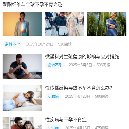
聚酯纤维与全球不孕不育之谜
逆转不孕
2025年10月24日
·
518
阅读
微塑料对生殖健康的影响与应对措施
逆转不孕
2025年5月5日
·
506
阅读
性传播感染导致不孕不育怎么办？
艾滋病
2025年4月23日
·
580
阅读
性疾病与不孕不育症
艾滋病
2025年4月15日
·
475
阅读