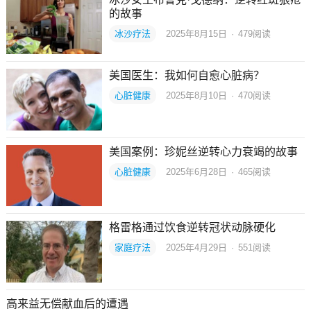
的故事
冰沙疗法
2025年8月15日
·
479
阅读
美国医生：我如何自愈心脏病？
心脏健康
2025年8月10日
·
470
阅读
美国案例：珍妮丝逆转心力衰竭的故事
心脏健康
2025年6月28日
·
465
阅读
格雷格通过饮食逆转冠状动脉硬化
家庭疗法
2025年4月29日
·
551
阅读
高来益无偿献血后的遭遇