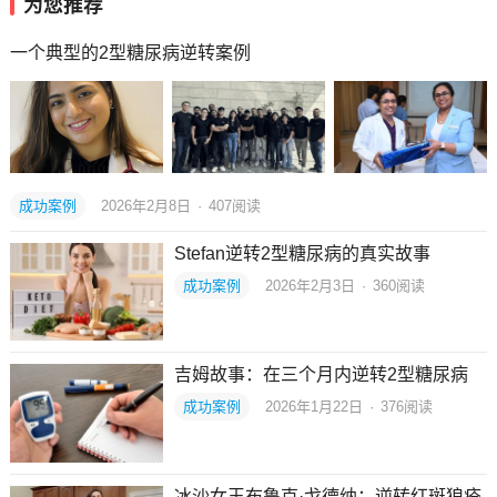
为您推荐
一个典型的2型糖尿病逆转案例
成功案例
2026年2月8日
·
407
阅读
Stefan逆转2型糖尿病的真实故事
成功案例
2026年2月3日
·
360
阅读
吉姆故事：在三个月内逆转2型糖尿病
成功案例
2026年1月22日
·
376
阅读
冰沙女王布鲁克·戈德纳：逆转红斑狼疮