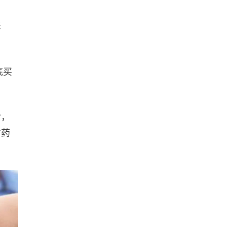
诉
底买
食，
方药