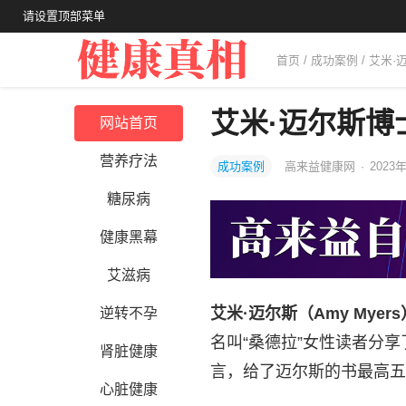
请设置顶部菜单
首页
/
成功案例
/ 艾米
艾米·迈尔斯
网站首页
营养疗法
成功案例
高来益健康网
·
2023年
糖尿病
健康黑幕
艾滋病
艾米·迈尔斯（Amy Myers
逆转不孕
名叫“桑德拉”女性读者分享
肾脏健康
言，给了迈尔斯的书最高五
心脏健康