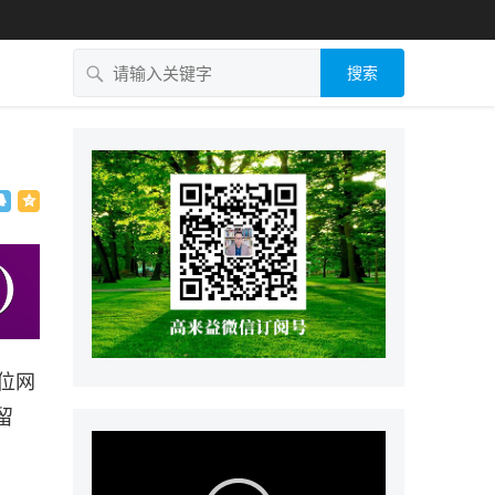
搜索
位网
留