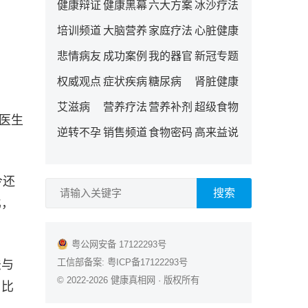
健康辩证
健康黑幕
六大方案
冰沙疗法
培训频道
大脑营养
家庭疗法
心脏健康
悲情病友
成功案例
我的器官
新冠专题
权威观点
症状疾病
糖尿病
肾脏健康
艾滋病
营养疗法
营养补剂
超级食物
的医生
逆转不孕
销售频道
食物密码
高来益说
今还
搜索
比，
粤公网安备 17122293号
工信部备案:
粤ICP备17122293号
法与
© 2022-2026
健康真相网
· 版权所有
，比