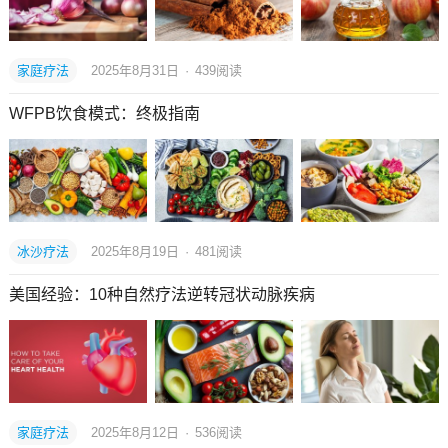
家庭疗法
2025年8月31日
·
439
阅读
WFPB饮食模式：终极指南
冰沙疗法
2025年8月19日
·
481
阅读
美国经验：10种自然疗法逆转冠状动脉疾病
家庭疗法
2025年8月12日
·
536
阅读