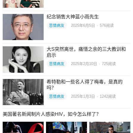
纪念销售大神蓝小雨先生
悲情病友
2025年6月5日
·
576
阅读
大S突然离世，痛惜之余的三大教训和
启示
悲情病友
2025年2月10日
·
725
阅读
希特勒和一些名人得了梅毒，是真的
吗？
悲情病友
2025年1月3日
·
1242
阅读
美国著名新闻制片人感染HIV，如今怎么样了？