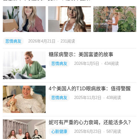
悲情病友
2026年4月21日
·
231
阅读
糖尿病警示：美国富婆的故事
悲情病友
2026年1月5日
·
434
阅读
4个美国人的T1D眼病故事：值得警醒
悲情病友
2025年11月2日
·
438
阅读
妮可有严重的心力衰竭，还能活多久？
心脏健康
2025年6月23日
·
587
阅读