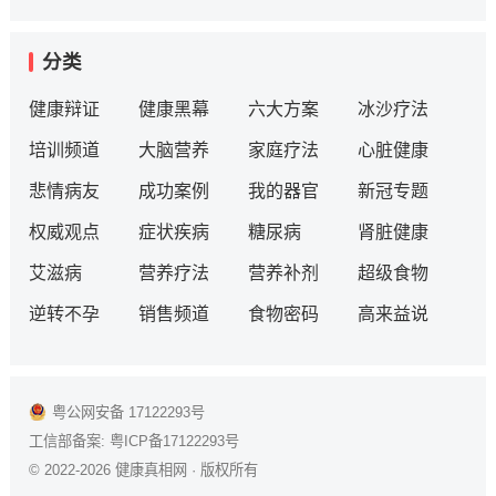
分类
健康辩证
健康黑幕
六大方案
冰沙疗法
培训频道
大脑营养
家庭疗法
心脏健康
悲情病友
成功案例
我的器官
新冠专题
权威观点
症状疾病
糖尿病
肾脏健康
艾滋病
营养疗法
营养补剂
超级食物
逆转不孕
销售频道
食物密码
高来益说
粤公网安备 17122293号
工信部备案:
粤ICP备17122293号
© 2022-2026
健康真相网
· 版权所有