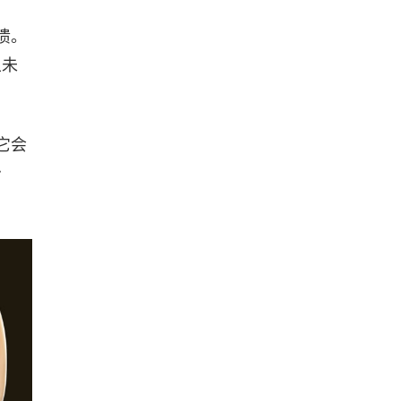
溃。
且未
它会
治