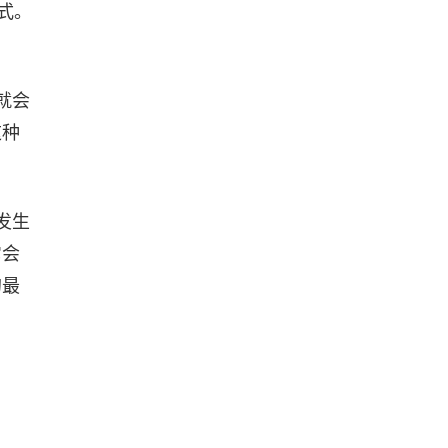
式。
。
就会
这种
发生
它会
的最