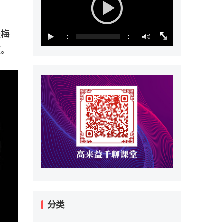
经梅
--:--
--:--
症。
分类