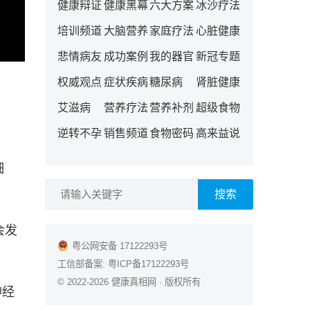
健康辩证
健康黑幕
六大方案
冰沙疗法
培训频道
大脑营养
家庭疗法
心脏健康
悲情病友
成功案例
我的器官
新冠专题
权威观点
症状疾病
糖尿病
肾脏健康
艾滋病
营养疗法
营养补剂
超级食物
逆转不孕
销售频道
食物密码
高来益说
细
搜索
会发
粤公网安备 17122293号
工信部备案:
粤ICP备17122293号
© 2022-2026
健康真相网
· 版权所有
神经