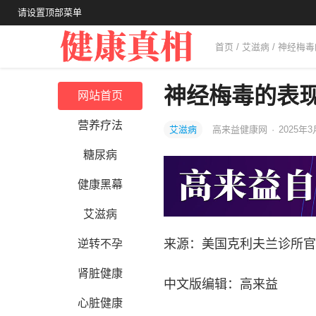
请设置顶部菜单
首页
/
艾滋病
/ 神经梅
神经梅毒的表
网站首页
营养疗法
艾滋病
高来益健康网
·
2025年3
糖尿病
健康黑幕
艾滋病
来源：美国克利夫兰诊所官
逆转不孕
肾脏健康
中文版编辑：高来益
心脏健康