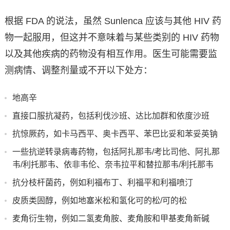
根据 FDA 的说法，虽然 Sunlenca 应该与其他 HIV 药
物一起服用，但这并不意味着与某些类别的 HIV 药物
以及其他疾病的药物没有相互作用。医生可能需要监
测病情、调整剂量或不开以下处方：
地高辛
直接口服抗凝药，包括利伐沙班、达比加群和依度沙班
抗惊厥药，如卡马西平、奥卡西平、苯巴比妥和苯妥英钠
一些抗逆转录病毒药物，包括阿扎那韦/考比司他、阿扎那
韦/利托那韦、依非韦伦、奈韦拉平和替拉那韦/利托那韦
抗分枝杆菌药，例如利福布丁、利福平和利福喷汀
皮质类固醇，例如地塞米松和氢化可的松/可的松
麦角衍生物，例如二氢麦角胺、麦角胺和甲基麦角新碱