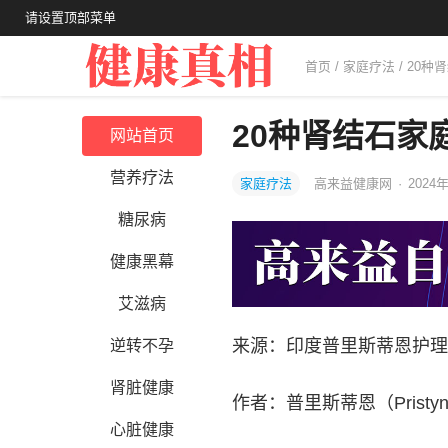
请设置顶部菜单
首页
/
家庭疗法
/ 20
20种肾结石家
网站首页
营养疗法
家庭疗法
高来益健康网
·
2024年
糖尿病
健康黑幕
艾滋病
来源：印度普里斯蒂恩护理
逆转不孕
肾脏健康
作者：普里斯蒂恩（Prist
心脏健康