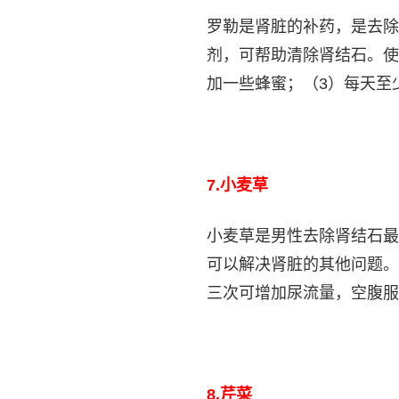
罗勒是肾脏的补药，是去除
剂，可帮助清除肾结石。使
加一些蜂蜜；（3）每天至
7.
小麦草
小麦草是男性去除肾结石最
可以解决肾脏的其他问题。
三次可增加尿流量，空腹服
8.
芹菜