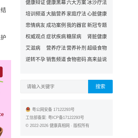
健康辩证
健康黑幕
六大方案
冰沙疗法
肾结
培训频道
大脑营养
家庭疗法
心脏健康
悲情病友
成功案例
我的器官
新冠专题
权威观点
症状疾病
糖尿病
肾脏健康
保护
艾滋病
营养疗法
营养补剂
超级食物
逆转不孕
销售频道
食物密码
高来益说
搜索
粤公网安备 17122293号
工信部备案:
粤ICP备17122293号
© 2022-2026
健康真相网
· 版权所有