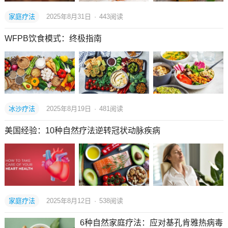
家庭疗法
2025年8月31日
·
443
阅读
WFPB饮食模式：终极指南
冰沙疗法
2025年8月19日
·
481
阅读
美国经验：10种自然疗法逆转冠状动脉疾病
家庭疗法
2025年8月12日
·
538
阅读
6种自然家庭疗法：应对基孔肯雅热病毒