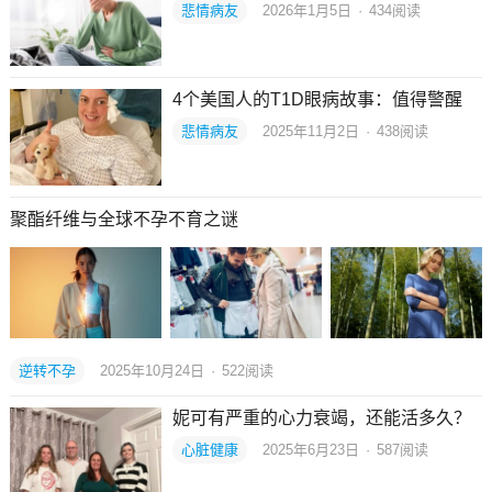
悲情病友
2026年1月5日
·
434
阅读
4个美国人的T1D眼病故事：值得警醒
悲情病友
2025年11月2日
·
438
阅读
聚酯纤维与全球不孕不育之谜
逆转不孕
2025年10月24日
·
522
阅读
妮可有严重的心力衰竭，还能活多久？
心脏健康
2025年6月23日
·
587
阅读