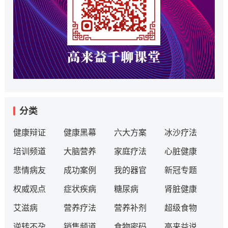
分类
健康辩证
健康黑幕
六大方案
冰沙疗法
培训频道
大脑营养
家庭疗法
心脏健康
悲情病友
成功案例
我的器官
新冠专题
权威观点
症状疾病
糖尿病
肾脏健康
艾滋病
营养疗法
营养补剂
超级食物
逆转不孕
销售频道
食物密码
高来益说