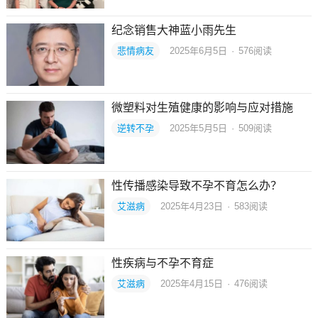
纪念销售大神蓝小雨先生
悲情病友
2025年6月5日
·
576
阅读
微塑料对生殖健康的影响与应对措施
逆转不孕
2025年5月5日
·
509
阅读
性传播感染导致不孕不育怎么办？
艾滋病
2025年4月23日
·
583
阅读
性疾病与不孕不育症
艾滋病
2025年4月15日
·
476
阅读