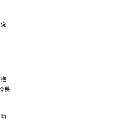
，说
化
，抱
冷畏
都劝