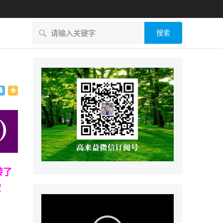
搜索
转了
空