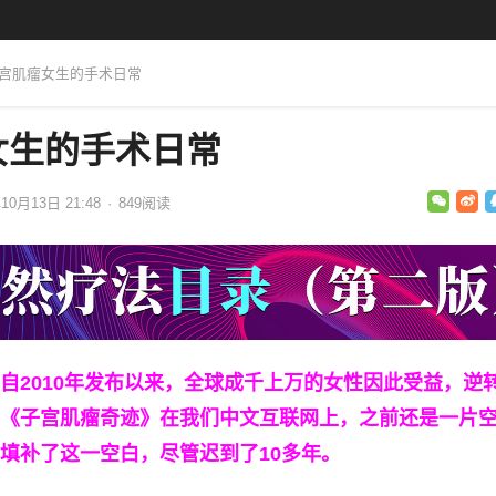
子宫肌瘤女生的手术日常
女生的手术日常
10月13日 21:48
·
849
阅读
自2010年发布以来，全球成千上万的女性因此受益，逆
《子宫肌瘤奇迹》在我们中文互联网上，之前还是一片
填补了这一空白，尽管迟到了10多年。