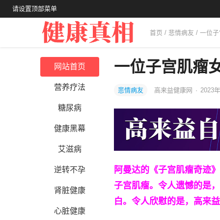
请设置顶部菜单
首页
/
悲情病友
/ 一位
一位子宫肌瘤
网站首页
营养疗法
悲情病友
高来益健康网
·
2023年
糖尿病
健康黑幕
艾滋病
阿曼达的《子宫肌瘤奇迹》
逆转不孕
子宫肌瘤。令人遗憾的是，
肾脏健康
白。令人欣慰的是，高来益
心脏健康