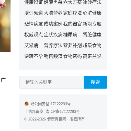
健康辩证
健康黑幕
六大方案
冰沙疗法
培训频道
大脑营养
家庭疗法
心脏健康
悲情病友
成功案例
我的器官
新冠专题
权威观点
症状疾病
糖尿病
肾脏健康
艾滋病
营养疗法
营养补剂
超级食物
逆转不孕
销售频道
食物密码
高来益说
的广
搜索
粤公网安备 17122293号
工信部备案:
粤ICP备17122293号
© 2022-2026
健康真相网
· 版权所有